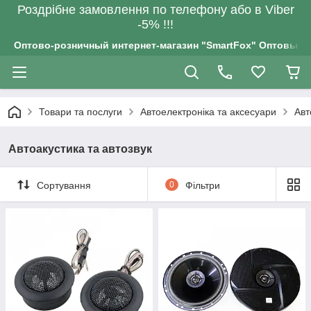
Роздрiбне замовлення по телефону або в Viber
-5% !!!
Оптово-розничный интернет-магазин "SmartFox" Оптовым п
Товари та послуги
Автоелектроніка та аксесуари
Авт
Автоакустика та автозвук
Сортування
0
Фільтри