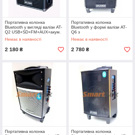
Портативна колонка
Портативна колонка
Bluetooth у вигляді валізи AT-
Bluetooth у формі валізи AT-
Q2 USB+SD+FM+AUX+акум.
Q6 з
12V (39.5х30х14)
USB+SD+FM+AUX+аккум.
Немає в наявності
Немає в наявності
12V (44х26х18 см)
2 180
2 780
₴
₴
Портативна колонка
Портативна колонка