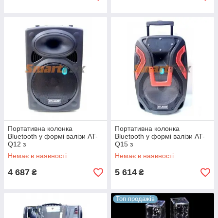
Портативна колонка
Портативна колонка
Bluetooth у формі валізи AT-
Bluetooth у формі валізи AT-
Q12 з
Q15 з
USB+SD+FM+AUX+мікрофон
USB+SD+FM+AUX+мікрофон
Немає в наявності
Немає в наявності
+ акум. 12V (57х35х31 с
+ світломузика + акум. 12V
4 687
5 614
₴
₴
Топ продажів