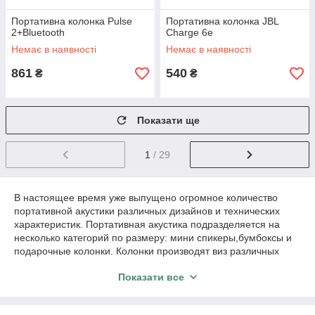
Портативна колонка Pulse
Портативна колонка JBL
2+Bluetooth
Charge 6e
Немає в наявності
Немає в наявності
861
540
₴
₴
Показати ще
1
/ 29
В настоящее время уже выпущено огромное количество
портативной акустики различных дизайнов и технических
характеристик. Портативная акустика подразделяется на
несколько категорий по размеру: мини спикеры,бумбоксы и
подарочные колонки. Колонки производят виз различных
материалов: пластик, дерево,метал,ткань. В нашем магазине
Показати все
Smartfox.in.ua Вы всегда сможите приобрести портативную
акустику по самой доступной цене оптом и в розницу.
Доставка осуществляется по всей территории Украины(