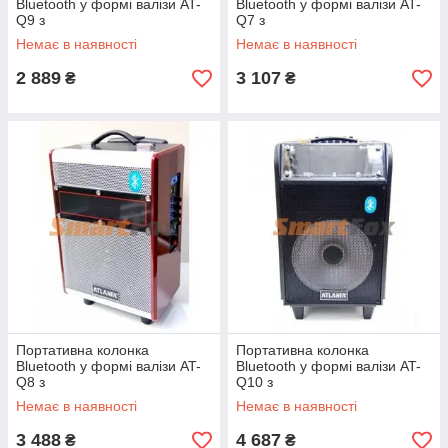
Bluetooth у формі валізи AT-
Bluetooth у формі валізи AT-
Q9 з
Q7 з
USB+SD+FM+AUX+аккум.
USB+SD+FM+AUX+аккум.
Немає в наявності
Немає в наявності
12V (43х24х19 см)
12V (47х29х24 см)
2 889
3 107
₴
₴
Портативна колонка
Портативна колонка
Bluetooth у формі валізи AT-
Bluetooth у формі валізи AT-
Q8 з
Q10 з
USB+SD+FM+AUX+аккум.
USB+SD+FM+AUX+мікрофон
Немає в наявності
Немає в наявності
12V (44х28х18 см)
+ світломузика + акум. 12V
3 488
4 687
₴
₴