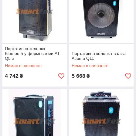
Портативна колонка
Bluetooth у формі валізи AT-
Портативна колонка-валіза
Q5 з
Atlanfa Q11
USB+SD+FM+AUX+мікрофон
Немає в наявності
Немає в наявності
+ вихід дод. колонки (54х
4 742
5 668
₴
₴