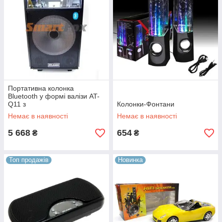
Портативна колонка
Bluetooth у формі валізи AT-
Q11 з
Колонки-Фонтани
USB+SD+FM+AUX+мікрофон
Немає в наявності
Немає в наявності
+ світломузика + акум. 12V
5 668
654
₴
₴
Топ продажів
Новинка