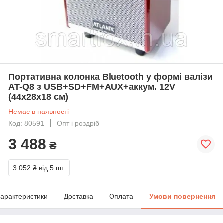
Портативна колонка Bluetooth у формі валізи
AT-Q8 з USB+SD+FM+AUX+аккум. 12V
(44х28х18 см)
Немає в наявності
Код: 80591
Опт і роздріб
3 488
₴
3 052 ₴
від 5 шт.
арактеристики
Доставка
Оплата
Умови повернення