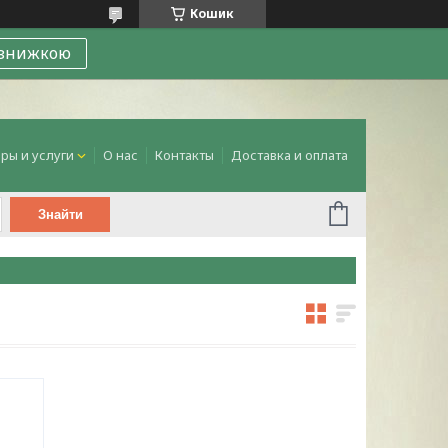
Кошик
 знижкою
ры и услуги
О нас
Контакты
Доставка и оплата
Знайти