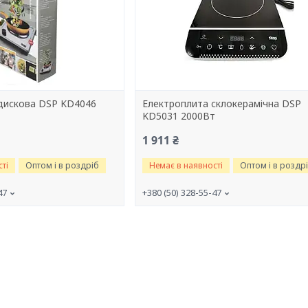
дискова DSP KD4046
Електроплита склокерамічна DSP
KD5031 2000Вт
1 911 ₴
ті
Оптом і в роздріб
Немає в наявності
Оптом і в роздр
47
+380 (50) 328-55-47