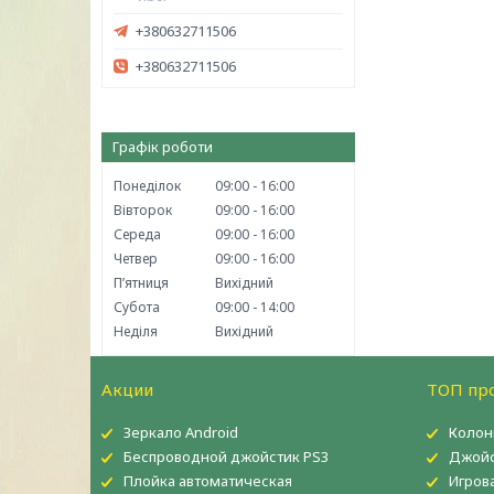
+380632711506
+380632711506
Графік роботи
Понеділок
09:00
16:00
Вівторок
09:00
16:00
Середа
09:00
16:00
Четвер
09:00
16:00
Пʼятниця
Вихідний
Субота
09:00
14:00
Неділя
Вихідний
Акции
ТОП пр
Зеркало Android
Колон
Беспроводной джойстик PS3
Джойс
Плойка автоматическая
Игров