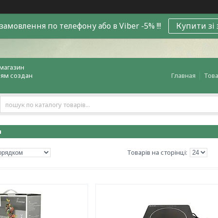
замовлення по телефону або в Viber -5% !!!
Купити зі
магазин
лям создан
Главная
Това
и