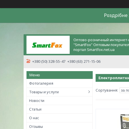
Роздрiбне 
Оптово-розничный интернет-
"SmartFox" Оптовым покупате
портал Smartfox.net.ua
+380 (50) 328-55-47
+380 (63) 271-15-06
Електроплитк
Фотогалерея
Товары и услуги
Новости
Статьи
О нас
Отзывы