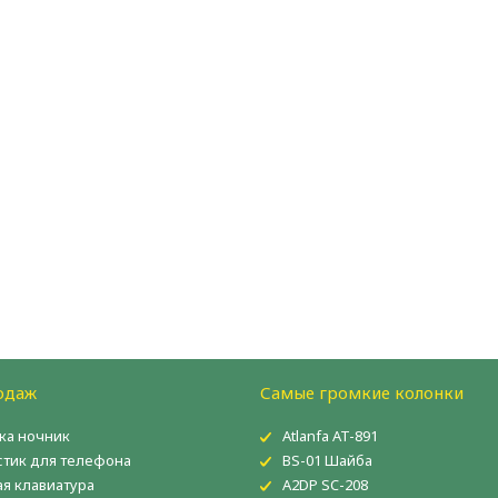
одаж
Самые громкие колонки
ка ночник
Atlanfa AT-891
тик для телефона
BS-01 Шайба
ая клавиатура
A2DP SC-208