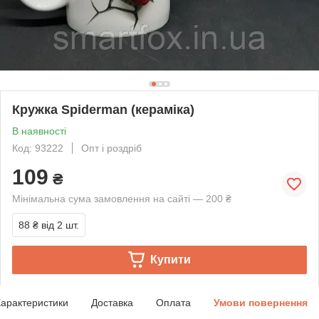
Кружка Spiderman (кераміка)
В наявності
Код: 93222
Опт і роздріб
109
₴
Мінімальна сума замовлення на сайті — 200 ₴
88 ₴
від 2 шт.
Купити
арактеристики
Доставка
Оплата
Умови повернення