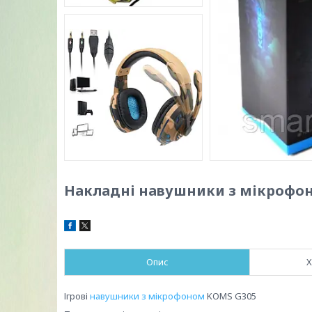
Накладні навушники з мікрофо
Опис
Х
Ігрові
навушники з мікрофоном
KOMS G305