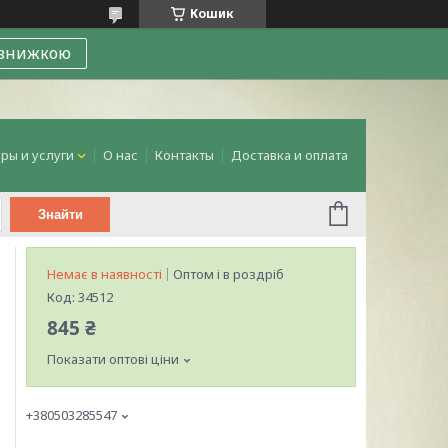
Кошик
 знижкою
ры и услуги
О нас
Контакты
Доставка и оплата
Знайти
Немає в наявності
Оптом і в роздріб
Код:
34512
845 ₴
Показати оптові ціни
+380503285547