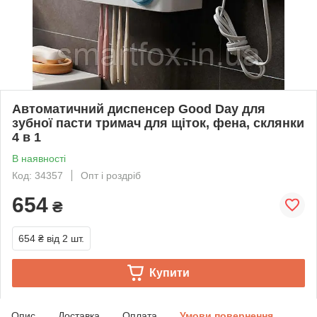
Автоматичний диспенсер Good Day для
зубної пасти тримач для щіток, фена, склянки
4 в 1
В наявності
Код: 34357
Опт і роздріб
654
₴
654 ₴
від 2 шт.
Купити
Опис
Доставка
Оплата
Умови повернення