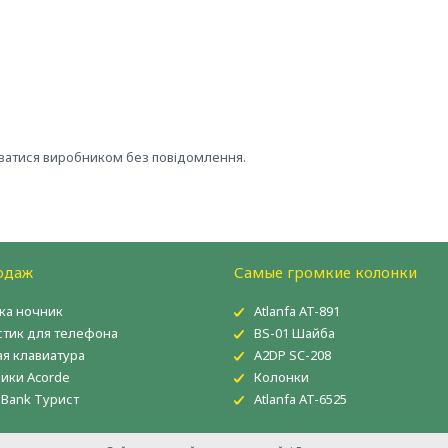
юватися виробником без повідомлення.
одаж
Самые громкие колонки
ка ночник
Atlanfa AT-891
тик для телефона
BS-01 Шайба
ая клавиатура
A2DP SC-208
ики Acorde
Колонки
 Bank Турист
Atlanfa AT-6525