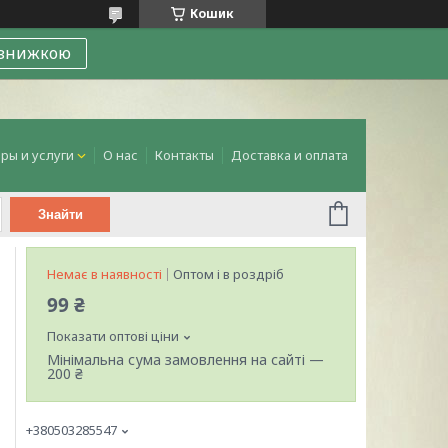
Кошик
 знижкою
ры и услуги
О нас
Контакты
Доставка и оплата
Знайти
Немає в наявності
Оптом і в роздріб
99 ₴
Показати оптові ціни
Мінімальна сума замовлення на сайті —
200 ₴
+380503285547