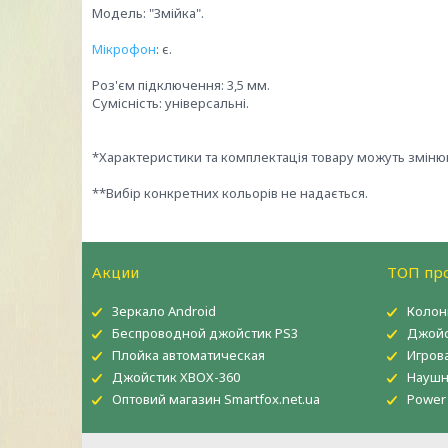
Модель: "Змійка".
Мікрофон
: є.
Роз'єм підключення: 3,5 мм.
Сумісність: універсальні.
*Характеристики та комплектація товару можуть змін
**Вибір конкретних кольорів не надається.
Акции
ТОП пр
Зеркало Android
Колон
Беспроводной джойстик PS3
Джойс
Плойка автоматическая
Игров
Джойстик XBOX-360
Наушн
Оптовий магазин Smartfox.net.ua
Power