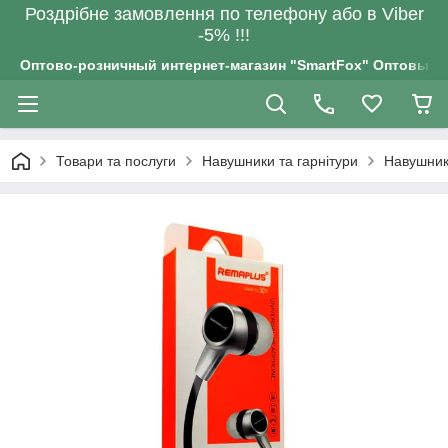
Роздрiбне замовлення по телефону або в Viber
-5% !!!
Оптово-розничный интернет-магазин "SmartFox" Оптовым п
Товари та послуги
Навушники та гарнітури
Навушники