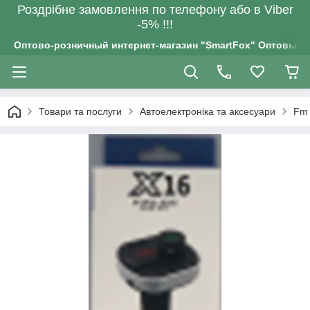
Роздрiбне замовлення по телефону або в Viber
-5% !!!
Оптово-розничный интернет-магазин "SmartFox" Оптовым п
Товари та послуги
Автоелектроніка та аксесуари
Fm 