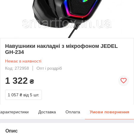
Навушники накладні з мікрофоном JEDEL
GH-234
Немає в наявності
Код: 272958
Опт і роздріб
1 322
₴
1 057 ₴
від 5 шт.
арактеристики
Доставка
Оплата
Умови повернення
Опис