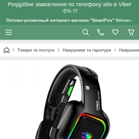
Роздрiбне замовлення по телефону або в Viber
-5% !!!
Оптово-розничный интернет-магазин "SmartFox" Оптовым п
Товари та послуги
Навушники та гарнітури
Навушник