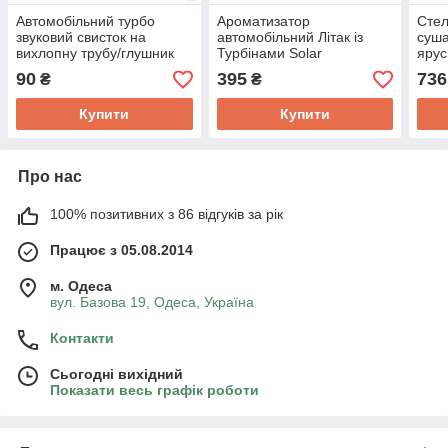
Автомобільний турбо
Ароматизатор
Стел
звуковий свисток на
автомобільний Літак із
суша
вихлопну трубу/глушник
Турбінами Solar
ярус
AIR TURBO SOUND SL-
90
395
736
₴
₴
1290 (XL 2.4L)
Купити
Купити
Про нас
100% позитивних з 86 відгуків за рік
Працює з 05.08.2014
м. Одеса
вул. Базова 19, Одеса, Україна
Контакти
Сьогодні вихідний
Показати весь графік роботи