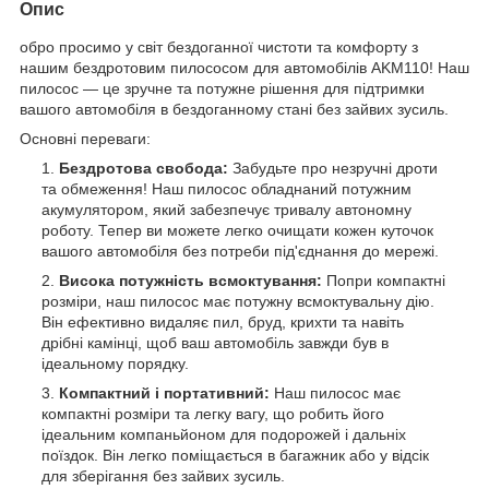
Опис
обро просимо у світ бездоганної чистоти та комфорту з
нашим бездротовим пилососом для автомобілів AKM110! Наш
пилосос — це зручне та потужне рішення для підтримки
вашого автомобіля в бездоганному стані без зайвих зусиль.
Основні переваги:
Бездротова свобода:
Забудьте про незручні дроти
та обмеження! Наш пилосос обладнаний потужним
акумулятором, який забезпечує тривалу автономну
роботу. Тепер ви можете легко очищати кожен куточок
вашого автомобіля без потреби під'єднання до мережі.
Висока потужність всмоктування:
Попри компактні
розміри, наш пилосос має потужну всмоктувальну дію.
Він ефективно видаляє пил, бруд, крихти та навіть
дрібні камінці, щоб ваш автомобіль завжди був в
ідеальному порядку.
Компактний і портативний:
Наш пилосос має
компактні розміри та легку вагу, що робить його
ідеальним компаньйоном для подорожей і дальніх
поїздок. Він легко поміщається в багажник або у відсік
для зберігання без зайвих зусиль.