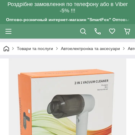
Роздрiбне замовлення по телефону або в Viber
-5% !!!
Оптово-розничный интернет-магазин "SmartFox" Оптовым п
Товари та послуги
Автоелектроніка та аксесуари
Авт