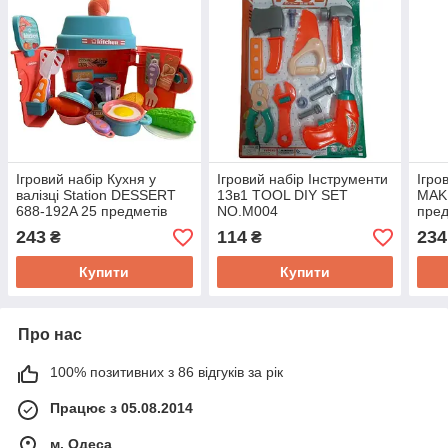
Ігровий набір Кухня у
Ігровий набір Інструменти
Ігро
валізці Station DESSERT
13в1 TOOL DIY SET
MAK
688-192A 25 предметів
NO.M004
пред
243
114
234
₴
₴
Купити
Купити
Про нас
100% позитивних з 86 відгуків за рік
Працює з 05.08.2014
м. Одеса