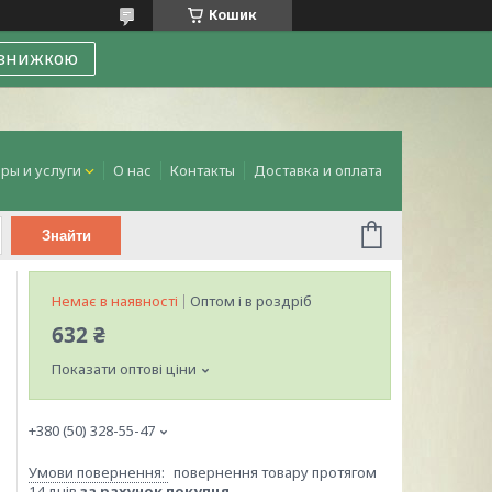
Кошик
 знижкою
ры и услуги
О нас
Контакты
Доставка и оплата
Знайти
Немає в наявності
Оптом і в роздріб
632 ₴
Показати оптові ціни
+380 (50) 328-55-47
повернення товару протягом
14 днів
за рахунок покупця