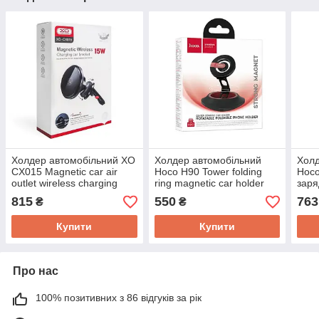
Холдер автомобільний XO
Холдер автомобільний
Холд
CX015 Magnetic car air
Hoco H90 Tower folding
Hoc
outlet wireless charging
ring magnetic car holder
заря
Бездротова зарядка
(dashboard)
815
550
763
₴
₴
Купити
Купити
Про нас
100% позитивних з 86 відгуків за рік