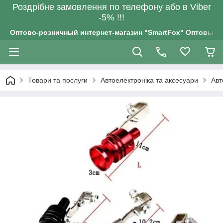
Роздрiбне замовлення по телефону або в Viber
-5% !!!
Оптово-розничный интернет-магазин "SmartFox" Оптовым п
Товари та послуги
Автоелектроніка та аксесуари
Авт