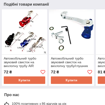
Подібні товари компанії
Автомобільний турбо
Автомобільний турбо
Авто
звуковий свисток на
звуковий свисток на
звук
вихлопну трубу AIR
вихлопну трубу/глушник
вихл
TURBO SOUND M
AIR TURBO SOUND SL-
AIR
72
72
81
₴
₴
1290 (S1.0-1.6L
1290
Купити
Купити
Про нас
100% позитивних з 86 відгуків за рік