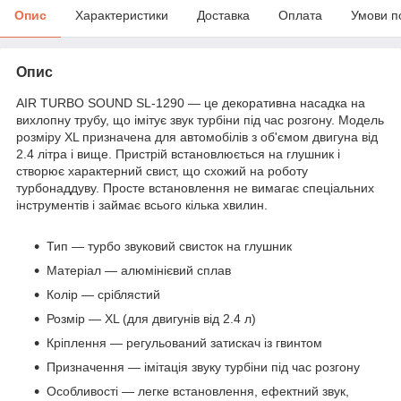
Опис
Характеристики
Доставка
Оплата
Умови п
Опис
AIR TURBO SOUND SL-1290 — це декоративна насадка на
вихлопну трубу, що імітує звук турбіни під час розгону. Модель
розміру XL призначена для автомобілів з об'ємом двигуна від
2.4 літра і вище. Пристрій встановлюється на глушник і
створює характерний свист, що схожий на роботу
турбонаддуву. Просте встановлення не вимагає спеціальних
інструментів і займає всього кілька хвилин.
Тип — турбо звуковий свисток на глушник
Матеріал — алюмінієвий сплав
Колір — сріблястий
Розмір — XL (для двигунів від 2.4 л)
Кріплення — регульований затискач із гвинтом
Призначення — імітація звуку турбіни під час розгону
Особливості — легке встановлення, ефектний звук,