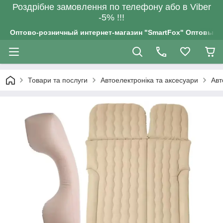
Роздрiбне замовлення по телефону або в Viber
-5% !!!
Оптово-розничный интернет-магазин "SmartFox" Оптовым п
Товари та послуги
Автоелектроніка та аксесуари
Авт