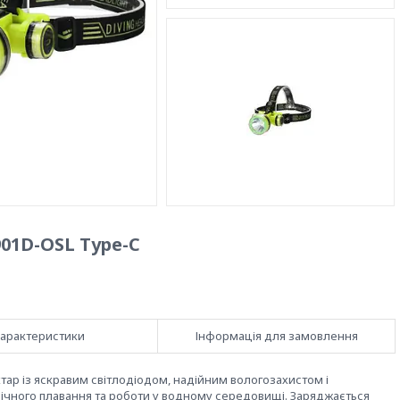
01D-OSL Type-C
арактеристики
Інформація для замовлення
ар із яскравим світлодіодом, надійним вологозахистом і
ічного плавання та роботи у водному середовищі. Заряджається