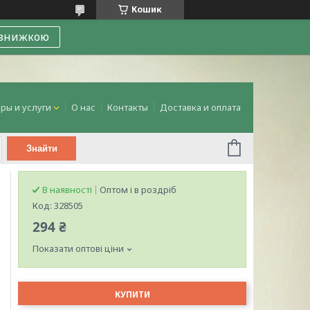
Кошик
 знижкою
ры и услуги
О нас
Контакты
Доставка и оплата
Знайти
В наявності
Оптом і в роздріб
Код:
328505
294 ₴
Показати оптові ціни
КУПИТИ