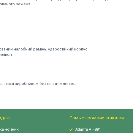
ьованого ременя.
ований налобний ремінь, ударостійкий корпус
илікон
нюватися виробником без повідомлення.
одаж
Самые громкие колонки
ка ночник
Atlanfa AT-891