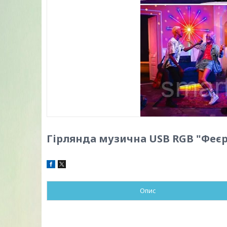
Гірлянда музична USB RGB "Феєрв
Опис