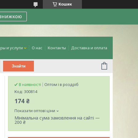
Кошик
 знижкою
ры и услуги
О нас
Контакты
Доставка и оплата
Знайти
В наявності
Оптом і в роздріб
Код:
300814
174 ₴
Показати оптові ціни
Мінімальна сума замовлення на сайті —
200 ₴