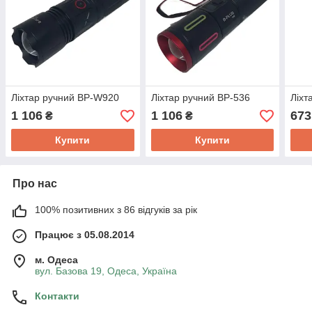
Ліхтар ручний BP-W920
Ліхтар ручний BP-536
Ліхт
1 106
1 106
673
₴
₴
Купити
Купити
Про нас
100% позитивних з 86 відгуків за рік
Працює з 05.08.2014
м. Одеса
вул. Базова 19, Одеса, Україна
Контакти