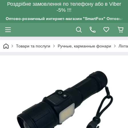
Роздрiбне замовлення по телефону або в Viber
-5% !!!
Оптово-розничный интернет-магазин "SmartFox" Оптовым п
Товари та послуги
Ручные, карманные фонари
Ліхт