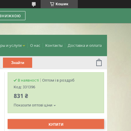
Кошик
 знижкою
ры и услуги
О нас
Контакты
Доставка и оплата
Знайти
В наявності
Оптом і в роздріб
Код:
331396
831 ₴
Показати оптові ціни
КУПИТИ