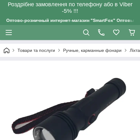
Роздрiбне замовлення по телефону або в Viber
-5% !!!
Оптово-розничный интернет-магазин "SmartFox" Оптовым п
Товари та послуги
Ручные, карманные фонари
Ліхт