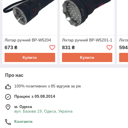
Ліхтар ручний BP-W5204
Ліхтар ручний BP-W5201-1
Ліхт
673
831
594
₴
₴
Купити
Купити
Про нас
100% позитивних з 85 відгуків за рік
Працює з 05.08.2014
м. Одеса
вул. Базова 19, Одеса, Україна
Контакти