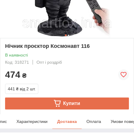
Нічник проєктор Космонавт 116
В наявності
Код: 318271
Опт і роздріб
474
₴
441 ₴
від 2 шт.
Купити
пис
Характеристики
Доставка
Оплата
Умови пове