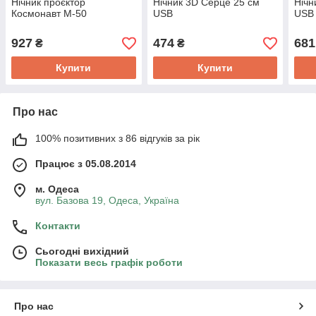
Нічник проєктор
Нічник 3D Серце 25 см
Нічн
Космонавт М-50
USB
USB
927
474
681
₴
₴
Купити
Купити
Про нас
100% позитивних з 86 відгуків за рік
Працює з 05.08.2014
м. Одеса
вул. Базова 19, Одеса, Україна
Контакти
Сьогодні вихідний
Показати весь графік роботи
Про нас