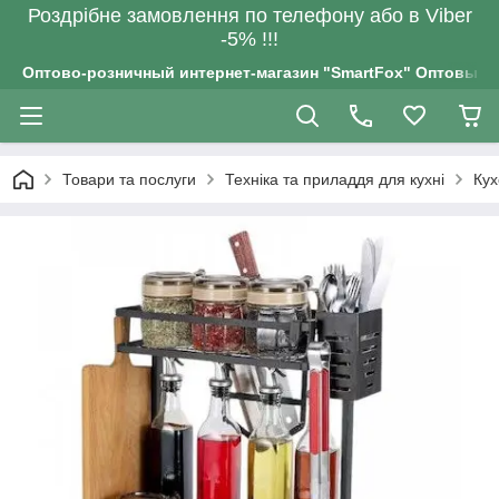
Роздрiбне замовлення по телефону або в Viber
-5% !!!
Оптово-розничный интернет-магазин "SmartFox" Оптовым п
Товари та послуги
Техніка та приладдя для кухні
Кух