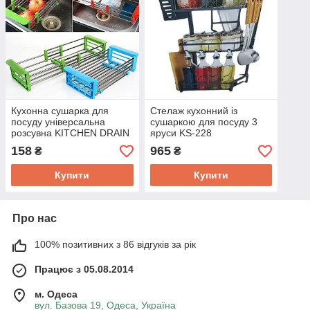
Кухонна сушарка для
Стелаж кухонний із
посуду універсальна
сушаркою для посуду 3
розсувна KITCHEN DRAIN
яруси KS-228
SHELF (33-48 см)
158
965
₴
₴
Купити
Купити
Про нас
100% позитивних з 86 відгуків за рік
Працює з 05.08.2014
м. Одеса
вул. Базова 19, Одеса, Україна