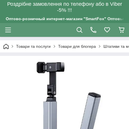
Роздрiбне замовлення по телефону або в Viber
-5% !!!
Оптово-розничный интернет-магазин "SmartFox" Оптовым п
Товари та послуги
Товари для блогера
Штативи та 