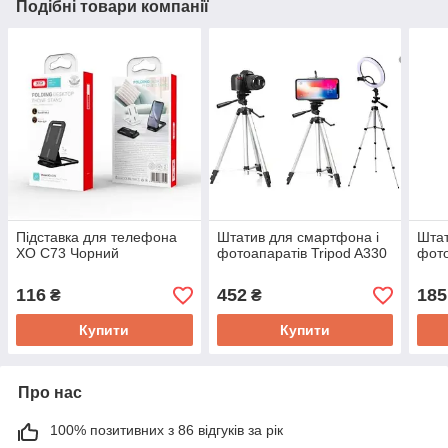
Подібні товари компанії
Підставка для телефона
Штатив для смартфона і
Штат
XO C73 Чорний
фотоапаратів Tripod A330
фото
116
452
185
₴
₴
Купити
Купити
Про нас
100% позитивних з 86 відгуків за рік