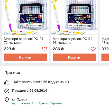
Маркери акрилові PC-911
Маркери акрилові PC-911
Марк
72 кольори
96 кольорів
48 к
223
286
332
₴
₴
Купити
Купити
Про нас
100% позитивних з 86 відгуків за рік
Працює з 05.08.2014
м. Одеса
вул. Базова 19, Одеса, Україна