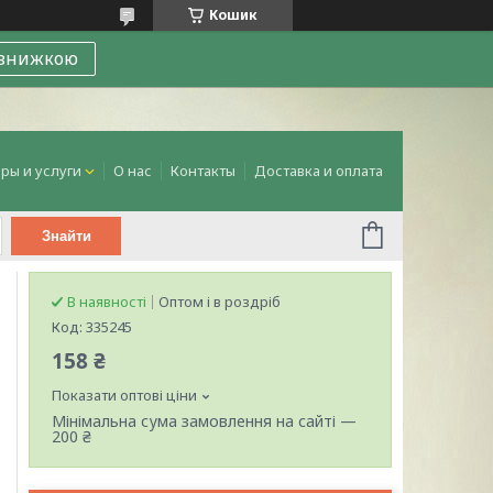
Кошик
 знижкою
ры и услуги
О нас
Контакты
Доставка и оплата
Знайти
В наявності
Оптом і в роздріб
Код:
335245
158 ₴
Показати оптові ціни
Мінімальна сума замовлення на сайті —
200 ₴