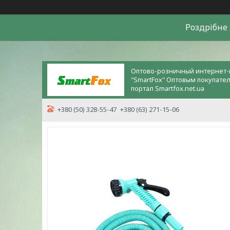
Роздрiбне 
Оптово-розничный интернет-
"SmartFox" Оптовым покупате
портал Smartfox.net.ua
+380 (50) 328-55-47
+380 (63) 271-15-06