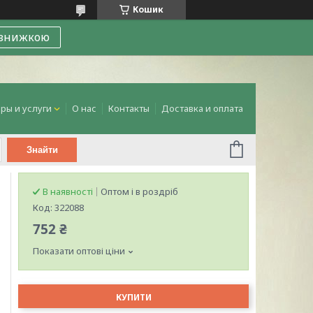
Кошик
 знижкою
ры и услуги
О нас
Контакты
Доставка и оплата
Знайти
В наявності
Оптом і в роздріб
Код:
322088
752 ₴
Показати оптові ціни
КУПИТИ