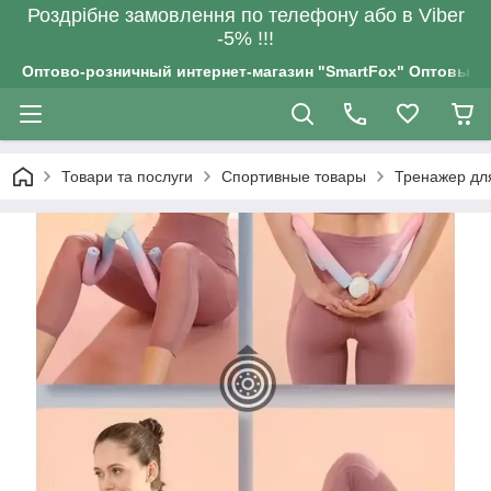
Роздрiбне замовлення по телефону або в Viber
-5% !!!
Оптово-розничный интернет-магазин "SmartFox" Оптовым п
Товари та послуги
Спортивные товары
Тренажер для 