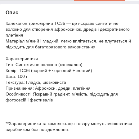
Опис
Канекалон триколірний TC36 — це яскраве синтетичне
волокно для створення афрокосичок, дредів і декоративного
плетіння
Матеріал м'який і гладкий, легко вплітається, не плутається й
підходить для багаторазового використання
Характеристики:
Тип: Синтетичне волокно (канекалон)
Колір: TC36 (чорний + червоний + жовтий)
Вага: 100 г
Текстура: Гладка, шовковиста
Призначення: Афрокоси, дреди, плетіння
Особливості: Яскравий градієнт, м'якість, підходить для
фотосесій і фестивалів
**Характеристики та комплектація товару можуть змінюватися
виробником без повідомлення.