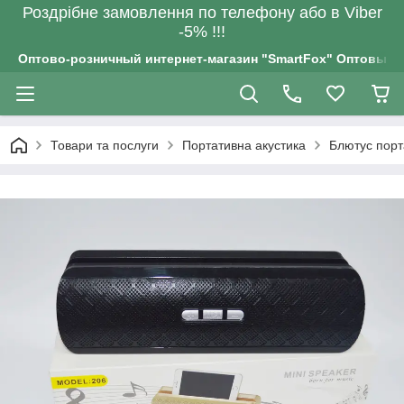
Роздрiбне замовлення по телефону або в Viber
-5% !!!
Оптово-розничный интернет-магазин "SmartFox" Оптовым п
Товари та послуги
Портативна акустика
Блютус порт