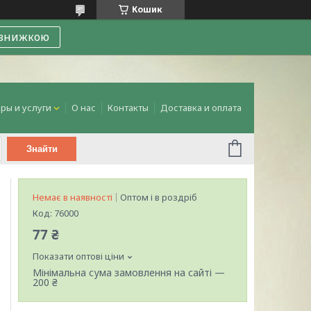
Кошик
 знижкою
ры и услуги
О нас
Контакты
Доставка и оплата
Знайти
Немає в наявності
Оптом і в роздріб
Код:
76000
77 ₴
Показати оптові ціни
Мінімальна сума замовлення на сайті —
200 ₴