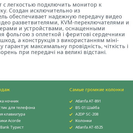
ет с легкостью подключить монитор к
ку. Создан исключительно из
ель обеспечивает надежную передачу видео
идео разветвителями, KVM-переключателями и
ерами и устройствами, оснащенными
я фольгою з оплеткой і феритові сердечники
шкод, а конструкція з використанням міні-
ду гарантує максимальну провідність, чіткість і
рень при передачі на великі відстані.
одаж
Самые громкие колонки
ка ночник
Atlanfa AT-891
тик для телефона
BS-01 Шайба
ая клавиатура
A2DP SC-208
ики Acorde
Колонки
 Bank Турист
Atlanfa AT-6525