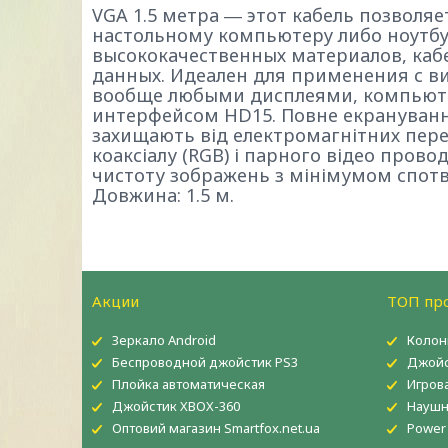
VGA 1.5 метра ― этот кабель позволя
настольному компьютеру либо ноутбу
высококачественных материалов, каб
данных. Идеален для применения с в
вообще любыми дисплеями, компьют
интерфейсом HD15. Повне екрануванн
захищають від електромагнітних пере
коаксіалу (RGB) і парного відео прово
чистоту зображень з мінімумом спотво
Довжина: 1.5 м.
Акции
ТОП пр
Зеркало Android
Колон
Беспроводной джойстик PS3
Джойс
Плойка автоматическая
Игров
Джойстик XBOX-360
Наушн
Оптовий магазин Smartfox.net.ua
Power