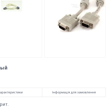
лый
арактеристики
Інформація для замовлення
рит.