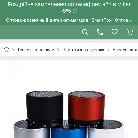
Роздрiбне замовлення по телефону або в Viber
-5% !!!
Оптово-розничный интернет-магазин "SmartFox" Оптовым п
Товари та послуги
Портативна акустика
Блютус порт