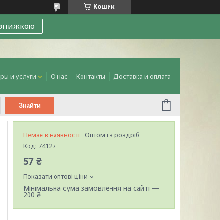
Кошик
 знижкою
ры и услуги
О нас
Контакты
Доставка и оплата
Знайти
Немає в наявності
Оптом і в роздріб
Код:
74127
57 ₴
Показати оптові ціни
Мінімальна сума замовлення на сайті —
200 ₴