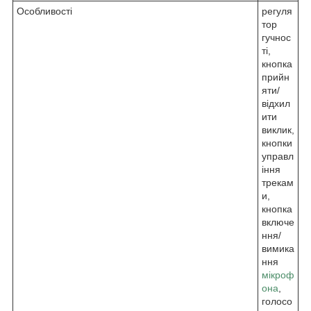
Особливості
регуля
тор
гучнос
ті,
кнопка
прийн
яти/
відхил
ити
виклик,
кнопки
управл
іння
трекам
и,
кнопка
включе
ння/
вимика
ння
мікроф
она
,
голосо