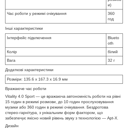
и)
Час роботи у режимі очікування
360
год
Інші характеристики
Інтерфейс підключення
Blueto
oth
Колір
білий
Вага
32 г
Додаткові характеристики
Розміри: 135.6 х 167.3 х 16.9 мм
Вражаюче час роботи
Vitality 4.0 Sport — це вражаюча автономність роботи на рівні
15 годин в режимі розмови, до 10 годин прослуховування
музики або 360 годин в режимі очікування. Бездротова
стерео-гарнітура, з унікальним форм фактором, що
забезпечує якісно новий рівень звуку з технологією — Apt-X.
Дизайн