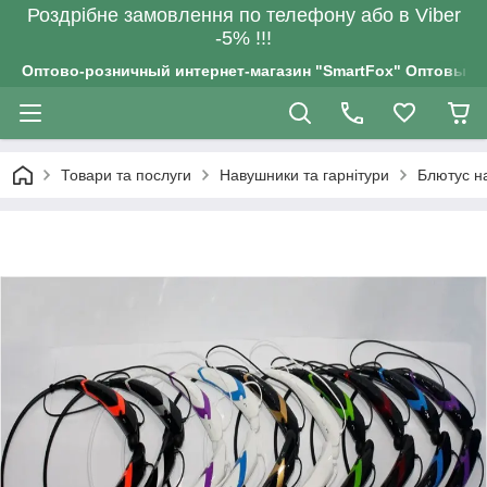
Роздрiбне замовлення по телефону або в Viber
-5% !!!
Оптово-розничный интернет-магазин "SmartFox" Оптовым п
Товари та послуги
Навушники та гарнітури
Блютус н