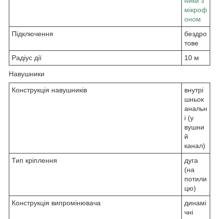
ники з
мікроф
оном
Підключення
бездро
тове
Радіус дії
10 м
Навушники
Конструкція навушників
внутрі
шньок
анальн
і (у
вушни
й
канал)
Тип кріплення
дуга
(на
потили
цю)
Конструкція випромінювача
динамі
чні