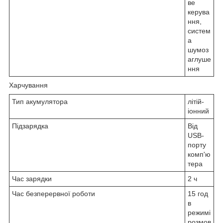
ве
керува
ння,
систем
а
шумоз
аглуше
ння
Харчування
Тип акумулятора
літій-
іонний
Підзарядка
Від
USB-
порту
комп'ю
тера
Час зарядки
2 ч
Час безперервної роботи
15 год
в
режимі
розмов