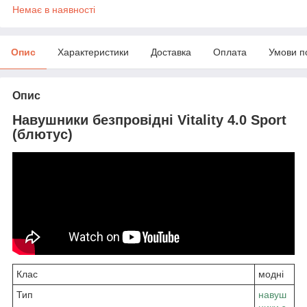
Немає в наявності
Опис
Характеристики
Доставка
Оплата
Умови п
Опис
Навушники безпровідні Vitality 4.0 Sport
(блютус)
Клас
модні
Тип
навуш