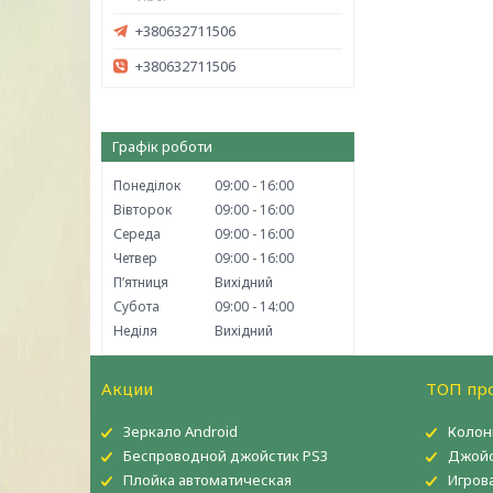
+380632711506
+380632711506
Графік роботи
Понеділок
09:00
16:00
Вівторок
09:00
16:00
Середа
09:00
16:00
Четвер
09:00
16:00
Пʼятниця
Вихідний
Субота
09:00
14:00
Неділя
Вихідний
Акции
ТОП пр
Зеркало Android
Колон
Беспроводной джойстик PS3
Джойс
Плойка автоматическая
Игров