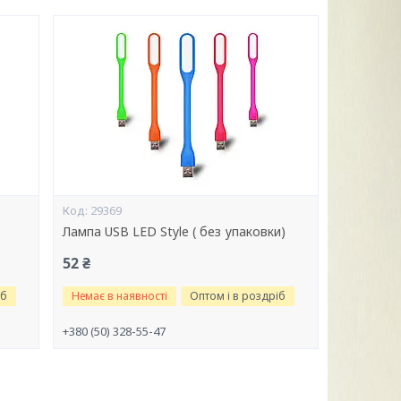
29369
Лампа USB LED Style ( без упаковки)
52 ₴
іб
Немає в наявності
Оптом і в роздріб
+380 (50) 328-55-47