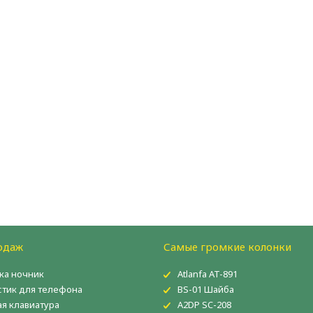
одаж
Самые громкие колонки
ка ночник
Atlanfa AT-891
тик для телефона
BS-01 Шайба
ая клавиатура
A2DP SC-208