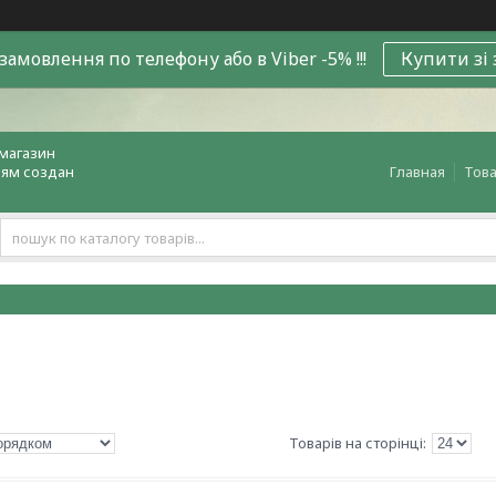
замовлення по телефону або в Viber -5% !!!
Купити зі
магазин
лям создан
Главная
Това