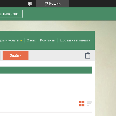
Кошик
 знижкою
ры и услуги
О нас
Контакты
Доставка и оплата
Знайти