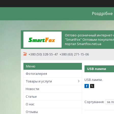
Роздрiбне 
Оптово-розничный интернет-
"SmartFox" Оптовым покупате
портал Smartfox.net.ua
+380 (50) 328-55-47
+380 (63) 271-15-06
USB лампи
Фотогалерея
USB лампи.
Товары и услуги
Новости
Статьи
О нас
Отзывы