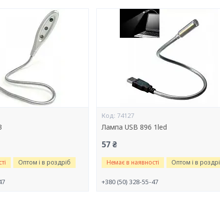
74127
3
Лампа USB 896 1led
57 ₴
ті
Оптом і в роздріб
Немає в наявності
Оптом і в роздр
47
+380 (50) 328-55-47